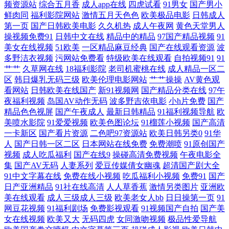
频资源站
综合五月香
成人app在线
四虎试看
91男女
国产男小
看 97午夜剧场 不卡人妻一区二区三区 国产福利手机在线 久久黄色成人网
鲜肉同
福利影院网站
激情五月天色色
欧美极品电影
日韩成人
第一页
国产日韩欧美电影
久久机热
成人午夜网
黄色天堂男人
站 欧美另类视频 日本生活片 色色的视频 香蕉免费视频导航 综合图区激情
操视频免费91
日韩中文在线
精品中的精品
97国产精品视频
91
美女在线视频
51欧美
一区精品麻豆经典
国产在线观看资源
波
多野洁衣视频
污网站免费看
特级欧美在线观看
自拍视频91
91
文学 91福利社免费试看 91热视 俺来也俺去也肛交 国产91在线资源 精品动
艹艹
久草网在线
18福利影院
老司机蜜桃在线
成人精品一区二
区
韩日爆乳无码三级
欧美伦理电影网站
艹艹操操
AV黄色观
漫一区 免费a级 日韩精品51页 亚洲不卡a 91p最新网址 92福利看看 成人无
看网站
日韩欧美在线国产
新91视频网
国产精品分类在线
97午
夜福利视频
岛国AV动作无码
波多野吉依电影
小h片免费
国产
精品色色视屏
国产午夜成人
最新日韩精品
91福利视频导航
欧
码视频免费播放 色站欧美日韩 亚洲最大成人久久 91每日大赛 91视频入口
美喷水影院
91爱爱视频
欧美色图论坛
91榴莲小视频
国产高清
一卡新区
国产看片资源
二色吧97资源站
欧美日韩另类0
91华
竹菊 97勉费 国产久草资源站 久草国产视频在线一起 欧美爱爱网在线看 日
人
国产日韩一区二区
日本网站在线免费
免费潮喷
91原创国产
视频
成人吃瓜福利
国产在线9
操碰高清免费视频
午夜电影全
韩精品极品 91豆视频 91视频在线豆花 wwwmismik 国产精品无吗 玖玖大
集
国产AV无码
人妻系列
爱豆传媒倩女幽魂
超清国产剧大全
91中文字幕在线
免费在线小视频
吃瓜福利小视频
免费91
国产
日产亚洲精品
91社在线高清
人人草香蕉
激情另类图片
亚洲欧
香蕉老司机 日韩福利导航官网 午夜免费试看视频P 91seav 91玖玖资源 91
美在线观看
成人三级成人三级
欧美老女人bb
日日操第一页
91
网豆花视频
91福利剧场
免费影视观看
91视频国产自拍
国产美
网址免费观看 www馃ぉw91 91福利微拍 成人深夜福利18 久久艹这里只有
女在线视频
欧美又大
无码四虎
女同激吻视频
极品性爱导航