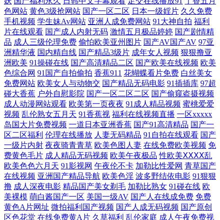
妖
国产福利永久
日韩中文字幕观看
足交在线播放91
丁香五月
黄a三级大片 涩瑟综合网在线看 91传媒视频在线看 91大神黑丝在线 91国
色网站
黄色3级抢网站
国产一区二区
日本一级婬片
久久免费
手机视频
学生妹Av网站
亚洲人成免费网站
91大神自拍
福利
片在线观看
国产成人内射无码
激情五月极品婷婷
国产剧情精
模在线 91蝌蚪在线视频 草草豆花社区 传媒视频免费在线看 国产性爱不卡
品
成人三级伦理免费
偷怕欧美亚州图片
国产AV国产AV
97亚
洲精华液
国内精自线
国产精品3级片
成年女人视频
狠狠撸亚
在线观看 激情婷婷 九色福利国产91 久热国产久9 欧美日韩黄页免费 瑟瑟
洲欧美
91操碰在线
国产高清精品二区
国产欧美在线视频
欧美
色综合网
91国产自拍偷拍
香蕉911
花蝴蝶看片免费
白丝美女
久久av 亚州九十一区 伊人久久影院 导航资源网站av 国产精品地址 91午夜
免费网站
欧美女人与动物交
国产精品无码电影
91插插库
97超
碰大香蕉
户外自慰影院
国产一区二区二区
国产偷窥盗摄视频
成人动漫网站观看
欧美第一页夜夜
91成人精品视频
蜜桃爱爱
探花国产在线 91超碰资源总站 极品久久 91工厂视频网站 91n桃色 精品国
视频
乱伦熟女五月天
91香蕉视
福利在线视频直播
一区xxxxx
岛国大片免费视频
一道日本亚洲香蕉
国产91高清精品
国产一
产18久久 91色蝌蚪真实 欧洲色色 91视频网址 四虎影音 欧美日韩轮乱五区
区二区福利
伦理在线播放
人妻无码精品
91自拍在线观看
国产
一级片内射
夜夜骑青青草
欧美色图人妻
在线免费欧美视频
免
费黄色毛片
成人精品无码视频
欧美午夜极品
性欧美ⅩⅩⅩⅩ乱
欧美日韩国产成人精品 俺去啦官网二区三区 亚洲97在线观看 国产真实乱
欧美色色六月天
91影视网
午夜伦不卡
加勒比性爱网
青草国产
在线视频
亚洲国产精品导航
欧美色淫
波多野结依电影
91狠狠
伦 91超碰在线免费 久草福利资源站 国产精品这里 国产精久久 91海角真实
撸
成人深夜电影
精品国产美女剃毛
加勒比熟女
91碰在线
欧
美裸模
萌白酱国产一区
美国一级AV
国产人在线成免费
免费
网站www 日韩欧美国产精码蜜 国产激情文学自拍视频 草逼网站 一级片人
黄色A片网址
微拍福利国产视频
国产人成无码视频
国产原创
区色花堂
在线免费黄A片
久草福利
乱伦家庭
成人午夜免费视