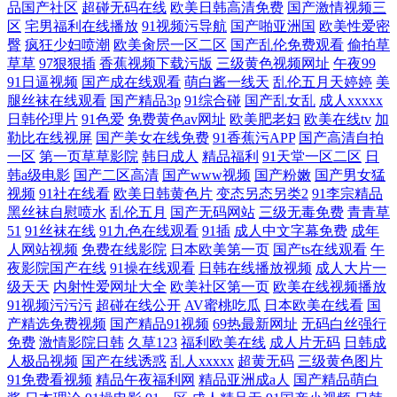
品国产社区
超碰无码在线
欧美日韩高清免费
国产激情视频三
区
宅男福利在线播放
91视频污导航
国产啪亚洲国
欧美性爱密
臀
疯狂少妇喷潮
欧美肏屄一区二区
国产乱伦免费观看
偷拍草
草草
97狠狠插
香蕉视频下载污版
三级黄色视频网址
午夜99
91日逼视频
国产成在线观看
萌白酱一线天
乱伦五月天婷婷
美
腿丝袜在线观看
国产精品3p
91综合碰
国产乱女乱
成人xxxxx
日韩伦理片
91色爱
免费黄色av网址
欧美肥老妇
欧美在线tv
加
勒比在线视屏
国产美女在线免费
91香蕉污APP
国产高清自拍
一区
第一页草草影院
韩日成人
精品福利
91天堂一区二区
日
韩a级电影
国产二区高清
国产www视频
国产粉嫩
国产男女猛
视频
91社在线看
欧美日韩黄色片
变态另态另类2
91李宗精品
黑丝袜自慰喷水
乱伦五月
国产无码网站
三级无毒免费
青青草
51
91丝袜在线
91九色在线观看
91插
成人中文字幕免费
成年
人网站视频
免费在线影院
日本欧美第一页
国产ts在线观看
午
夜影院国产在线
91操在线观看
日韩在线播放视频
成人大片一
级天天
内射性爱网址大全
欧美社区第一页
欧美在线视频播放
91视频污污污
超碰在线公开
AV蜜桃吃瓜
日本欧美在线看
国
产精选免费视频
国产精品91视频
69热最新网址
无码白丝强行
免费
激情影院日韩
久草123
福利欧美在线
成人片无码
日韩成
人极品视频
国产在线诱惑
乱人xxxxx
超黄无码
三级黄色图片
91免费看视频
精品午夜福利网
精品亚洲成a人
国产精品萌白