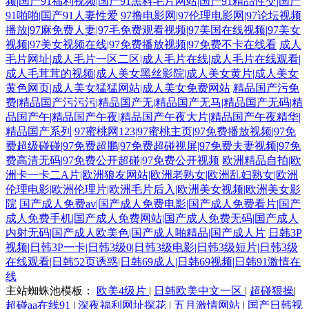
频|国产91福利视频|国产91黑料毛片网站|国产91精品性交|国产
91啪啪|国产91人妻性爱
97撸电影网|97伦理电影网|97论坛视频
播放|97麻免费人妻|97毛免费观看视频|97美国在线视频|97美女
视频|97美女视频在线|97免费播放视频|97免费不卡在线看
成人
毛片网址|成人毛片一区二区|成人毛片在线|成人毛片在线观看|
成人毛茸茸的视频|成人美女黑丝影院|成人美女黄片|成人美女
黄色网页|成人美女猛猛网站|成人美女免费网站
精品国产污免
费|精品国产污污污|精品国产无|精品国产无马|精品国产无码|精
品国产午|精品国产午夜|精品国产午夜大片|精品国产午夜精华|
精品国产系列
97蜜桃网123|97蜜桃主页|97免费播放视频|97免
费超级碰碰|97免费超鹏|97免费超碰视屏|97免费夫妻视频|97免
费高清无码|97免费公开超碰|97免费公开视频
欧洲精品自拍|欧
洲卡一卡二A片|欧洲狼友网站|欧洲老熟女|欧洲乱妇熟女|欧洲
伦理电影|欧洲伦理片|欧洲毛片后入|欧洲美女视频|欧洲美女影
院
国产成人免费av|国产成人免费电影|国产成人免费看片|国产
成人免费手机|国产成人免费网站|国产成人免费无码|国产成人
内射无码|国产成人欧美色|国产成人啪精品|国产成人片
日韩3P
视频|日韩3P一卡|日韩3级0|日韩3级电影|日韩3级短片|日韩3级
在线观看|日韩52页诱惑|日韩69成人|日韩69视频|日韩91激情在
线
主站蜘蛛池模板：
欧美4级片
|
日韩欧美中文一区
|
超碰狠操
|
超碰aa在线91
|
深夜福利网址探花
|
五月激情网站
|
国产日韩视