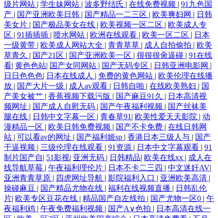
级片网站
|
学生妹网站
|
波多野结氏
|
在线免费视频
|
91九色国
产
|
国产亚洲欧美日韩
|
国产精品一二三区
|
欧美爽妇网
|
日韩
美女片
|
国产极品美女在线
|
欧美视频一区二区
|
欧美成人专
区
|
91插插插
|
喷水网站
|
欧洲在线观看
|
欧美一区二区
|
日本
一级黄带
|
欧美成人网站大全
|
青青草草
|
成人自拍偷拍
|
欧美
草青久
|
国产21区
|
国产亚洲欧美一区
|
很很很肏逼碰
|
91在线
看
|
黄色色站
|
国产女同网站
|
国产无码专区
|
日韩亚洲电影网
|
日日色色色
|
日本在线成人
|
免费的黄色网站
|
欧美伦理在线播
放
|
国产大片一级
|
成人av观看
|
日韩自啪
|
在线欧美熟妇
|
国
产美女被艹
|
香蕉视频下载污版
|
国产麻豆91久
|
日本高清视
频网址
|
国产成人自慰无码
|
国产午夜福利视频
|
国产丝袜美
腿在线
|
日韩中文字幕一区
|
青春草91
|
欧美性爱天天影院
|
动
漫精品一区
|
欧美日韩免费视频
|
国产不卡免费
|
在线日韩网
站
|
可以看av的网址
|
国产福利姬sp
|
香港日本三级人与
|
国产
干逼视频
|
三级伦理在线观看
|
91资源
|
日本中文字幕观看
|
91
制片国产自
|
51影视
|
亚洲无码
|
日韩精品
|
欧美在线xx
|
成人在
线导航草莓
|
午夜福利理伦片
|
日本不卡二三四
|
中文迷奸AV
|
亚洲青青草原
|
四虎网址导航
|
影院福利入口
|
亚洲欧美高清
|
操碰麻豆
|
国产精品尤物在线
|
福利在线视频直播
|
日韩乱伦
片
|
欧美专区豆花在线
|
精品国产自左线拍
|
国产尤物一区0
|
午
夜福利鸡
|
午夜免费福利视频
|
国产A∨色拍
|
日本高清在线一