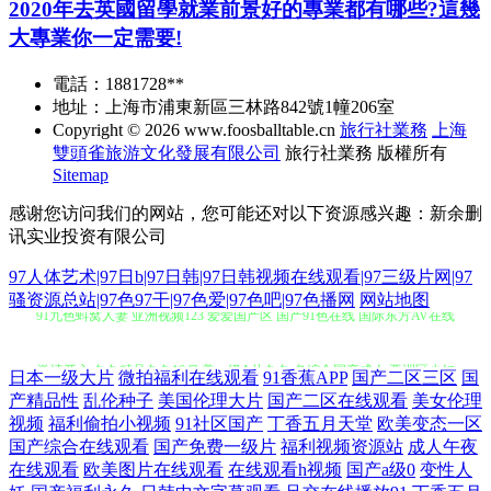
2020年去英國留學就業前景好的專業都有哪些?這幾
大專業你一定需要!
電話：1881728**
地址：上海市浦東新區三林路842號1幢206室
Copyright © 2026
www.foosballtable.cn
旅行社業務
上海
雙頭雀旅游文化發展有限公司
旅行社業務
版權所有
Sitemap
感谢您访问我们的网站，您可能还对以下资源感兴趣：新余删
讯实业投资有限公司
97人体艺术|97日b|97日韩|97日韩视频在线观看|97三级片网|97
91九色蚪窝人妻 亚洲视频123 爱爱国产区 国产91色在线 国际东方AV在线
骚资源总站|97色97干|97色爱|97色吧|97色播网
网站地图
激情开心 久久精品久久16 欧美一级A片久久 色综合国产成人 亚洲区少妇
日本一级大片
微拍福利在线观看
91香蕉APP
国产二区三区
国
婷婷 91视频福利导航 av最新播放地址 精品性生活九九 欧美视频五区 色色
产精品性
乱伦种子
美国伦理大片
国产二区在线观看
美女伦理
视频
福利偷拍小视频
91社区国产
丁香五月天堂
欧美变态一区
国产综合在线观看
国产免费一级片
福利视频资源站
成人午夜
五月天亚洲综合 人人干aV 91无码黑丝视频 肏屄视频影院 福利av在线 国产
在线观看
欧美图片在线观看
在线观看h视频
国产a级0
变性人