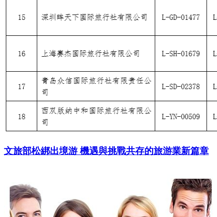
文旅部松綁出境游 機遇與挑戰共存的旅游業新篇章