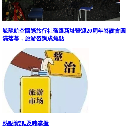
毓龍航空國際旅行社喬遷新址暨迎20周年答謝會圓
滿落幕，旅游咨詢成焦點
熱點資訊,及時掌握