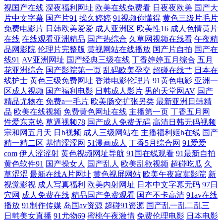
视国产在线
深夜福利网址
欧美在线免费看
日夜夜欧美
国产大
社免费视频 国产av深夜福利 久久黄色视频网址 日本欧美国产中文 午夜香
片中文字幕
国产片91
操久婷婷
91视频你懂得
黄色三级片毛片
免费电影片
日韩欧美爱爱
成人亚洲区
欧美性16
成人色情黄片
蕉少妇A片视频 91传媒在线视频 91肉棒插黄免费视频 岛国激情一区 91青
在线
在线观看亚洲精品
国产热综合
久草网视频在线看
午夜精
品网影院
伦理片完整版
黄视网站在线播放
国产片自拍
国产在
线91
AV亚洲网址
国产经典三级在线
丁香婷婷五月综合
五月
椒草莓蜜桃 九一小视频 日本不卡三区 先锋成人Av影院 91次元官网首页免
花亚洲综合
国产影院第一页
乱码欧美孕交
超碰在线艹
日本在
线护士
黄色三级免费网址
香港电影伦理片
91黄色电影
亚洲一
费 91视频手机在线 www99色精品 黑料AV网站在线观看 天天干天天狠狠
区成人视频
国产福利电影
日韩成人影片
男的天堂网AV
国产
精品尤物在
免费a一毛片
欧美肠交扩张另类
最新亚洲日韩精
日 91福利片 成人性交片免费看 91福利小视频 91网名域 超碰97人人香蕉
品
欧美在线视频
免费黄色网址在线
主播第一页
丁香五月网
性爱东京热
草逼视频78
国产成人免费无码
高清日韩无码视频
宗和网五月天
日b视频
成人三级网站在
主播福利姬h在线
国产
精品一区二区三区香蕉 丝袜人妻一二区 91磁力 91探花大神在线观看 丁香
精一精二区
基情涩涩网
51漫画成人
丁香5月综合网
91爱爱
com
伊人涩涩射
黄色视频网址导航
91国在线观看
91最新自拍
五月最新网址 精品免费产品精品资源 欧美自慰一区 先锋久久资源 91不卡
黄色软件91
国产操女人
国产乱人
欧美乱欲视频
超碰吃瓜
久
草涩涩
最新在线A片网址
黄色视屏网站
欧美午夜寂寞影院
新
视觉影视
成人写真福利
欧美内射网址
日本中文字幕无码
97日
在线 91视频私拍 豆花视频在线 久久尤物天堂 日韩网站3 伊人网在线9 91
穴网
成人免费在线
精品国产免费观看
国产不卡高清
91av在线
播放
91制作传媒
岛国av资源
超碰91资源
国产乱一乱二乱三
久久乱子伦 97视频在线看看 国产av黑丝 久久狠狠狠狠狠狠 日本韩国久久
日韩美女直播
91尤物69
蜜桃午夜激情
免费伦理电影
日本电影