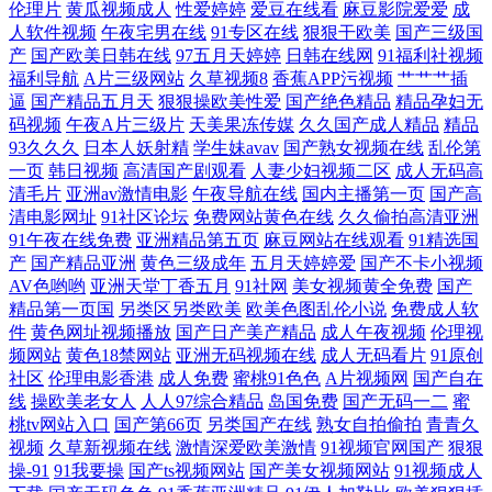
伦理片
黄瓜视频成人
性爱婷婷
爱豆在线看
麻豆影院爱爱
成
影音先锋国产传媒 91手机小视频 东京热AV男人的天堂 久草资源在线 日韩
人软件视频
午夜宅男在线
91专区在线
狠狠干欧美
国产三级国
产
国产欧美日韩在线
97五月天婷婷
日韩在线网
91福利社视频
福利导航
A片三级网站
久草视频8
香蕉APP污视频
艹艹艹插
无码成人 影音AV先锋色库 91麻豆视频蜜桃 AVwang 国产精品这里 日韩精
逼
国产精品五月天
狠狠操欧美性爱
国产绝色精品
精品孕妇无
码视频
午夜A片三级片
天美果冻传媒
久久国产成人精品
精品
品国产乱码久 91国产福利在线视频 av无码福利 国产三级内射 色久悠悠亚
93久久久
日本人妖射精
学生妹avav
国产熟女视频在线
乱伦第
一页
韩日视频
高清国产剧观看
人妻少妇视频二区
成人无码高
清毛片
亚洲av激情电影
午夜导航在线
国内主播第一页
国产高
洲 91欧美性爱网 日本丝袜足交 精品国产一二 久久精品黄色 av网址大全
清电影网址
91社区论坛
免费网站黄色在线
久久偷拍高清亚洲
91午夜在线免费
亚洲精品第五页
麻豆网站在线观看
91精选国
欧美h版成人精品 天堂资源 91艹b 91在线国产视频观看免费 韩国V网 欧美
产
国产精品亚洲
黄色三级成年
五月天婷婷爱
国产不卡小视频
AV色哟哟
亚洲天堂丁香五月
91社网
美女视频黄全免费
国产
性爱zo 先锋影音美女 91福利址 俺来也俺去也肛交 精品一线视频 人妖社区
精品第一页国
另类区另类欧美
欧美色图乱伦小说
免费成人软
件
黄色网址视频播放
国产日产美产精品
成人午夜视频
伦理视
频网站
黄色18禁网站
亚洲无码视频在线
成人无码看片
91原创
午夜剧场 在线看黄av免费在线 久久香蕉98p AV影音先锋电影网 精品视频
社区
伦理电影香港
成人免费
蜜桃91色色
A片视频网
国产自在
线
操欧美老女人
人人97综合精品
岛国免费
国产无码一二
蜜
在线观看区 五月丁香花影院 91人人爽 肏屄综合视频 久久熟女国产精品 日
桃tv网站入口
国产第66页
另类国产在线
熟女自拍偷拍
青青久
视频
久草新视频在线
激情深爱欧美激情
91视频官网国产
狠狠
韩无码免费福利 91超碰人人狠狠操 91性网欧美 国产精品婷婷综合 男人的
操-91
91我要操
国产ts视频网站
国产美女视频网站
91视频成人