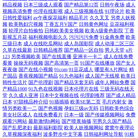
精品视频
日本三级成人观看
国产精品第12页
日韩午夜场
成人
视频高清免费
伦理在线影视
成人三级视频在线
91理论片
欧美
日韩性爱福利
av午夜探花福利
精品毛片
久久叉叉
另类人妖视
频
欧美熟妇穴视频
丁香五月V国产
日韩黄色网址
豆花福利视
频
轮理片自拍偷拍
日韩欧美美女视频
欧美A级黄色影院
丁香
影视五月花
福利视频电影久久
污污污污免费
91金典免费
欧美
三级日本
成人在线吃瓜网站
成人岛国影院
成人动漫二区三区
久草在线最新
日韩精品推荐
国产精品一区自拍
男人天堂
a片
123
另类视频欧美
国产在线直播
亚洲卡一卡二
成人在线免费
看黄
操操无码视频
国产高清第一页
91国产在线播放
国产女人
夜夜做
国产在线小视频
91com
91豆花成人
哪里有A片网址
精
产国品
香蕉视频国产精品
91九色福利
成人国产无线视
欧美日
韩性生活片
国产伦理剧
国产精品无套无码
成年人网站免费
国
产精品1000
91九色在线视频
日本伦理片在线
三级无码在线天
堂
久久成人亚洲
日本中文视频在线
伦理剧推荐
国产成人精品
日本
97甜桃品种介绍
91插插插
欧美SE第二页
毛片内射女
激
情另类欧美一二
国产色视频
孕妇三级av无码
日韩欧美色综合
美女社区成人
在线免费看片
日本一级
国产传媒视频网站
免费
观看污网站
最新激情h网站
国产喷浆抽搐
宅男久久国产精品
国产乱肥老妇
最新福利影院
欧美人妖视频网站
窝窝午夜理论
久草视频深夜福利
波多野步中文字幕
日韩福利网址导航
91精