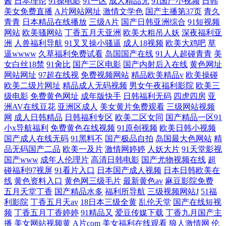
酱
日本理论
91操电影
91一区
成人精品无
91国产小视频
日韩
美女免费直播
A片网站网址
激情文学色
国产主播第37页
青久
青青
日本精品在线播放
三级A片
国产日韩亚洲综合
91短视频
网站
欧美骚网站
丁香五月天亚洲
欧美大粗吊人妖
深夜福利亚
洲
人兽福利导航
91叉叉操小骚逼
成人18视频
欧美大鸡吧
草
逼wwww
久草福利免费试看
岛国国产在线
91人人超碰青青
美
女白丝18禁
91肏比
国产三区电影
国产内射后入在线
黄色网址
网站网址
97超在线视
免费视频网站
精品欧美精品v
欧美操碰
欧美二级片网址
精品成人无码视频
男女午夜福利影院
欧美三
级电影
免费黄色网址
成年版快手
日韩福利无码
四虎四房
亚
洲AV在线豆花
亚洲区成人
美女黄片免费观看
三级网站视频
网
成人日韩精品
日韩福利专区
欧美二区女同
国产精品一区91
小x导航福利
免费黄色在线视频
91原创视频
欧美日韩小视频
国产成人在线无码
91黑料不
国产极品自拍
岛国最大色网站
精
品无码国产二品
欧美一及片
激情网婷婷
人妖大片
91天堂影视
国产www
成年人伦理片
高清日韩电影
国产尤物视频在线
超
碰福利97视屏
91看片入口
日本国产成人视频
日本日韩欧美在
线
黄色资料入口
黄色网三级毛片
最新黄色av
麻豆影院免费
五月天堂丁香
国产精品水多
福利所导航
三级视频网站J
51福
利影院
丁香五月天av
18日本三级全黄
乱伦天堂
国产在线短视
频
丁香五月丁香婷婷
91精品又
爱豆传媒下载
丁香九月国产主
播
美女网站视频黄
A片com
美女福利在线观看
狼人激情网
伦