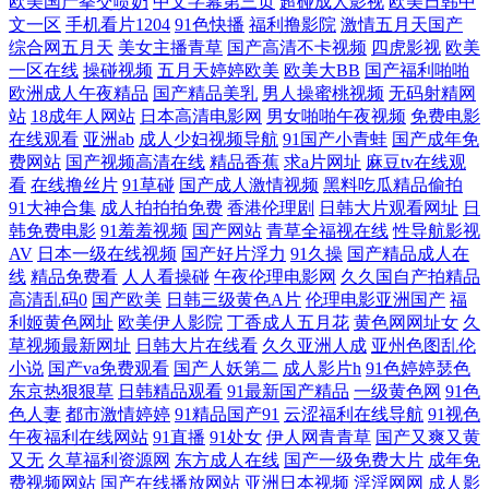
欧美国产拳交喷奶
中文字幕第三页
超碰成人影视
欧美日韩中
文一区
手机看片1204
91色快播
福利撸影院
激情五月天国产
精品 日韩黄色网址 香蕉久久不能 918禁在线观看 91黄观看 91视频新地址
综合网五月天
美女主播青草
国产高清不卡视频
四虎影视
欧美
一区在线
操碰视频
五月天婷婷欧美
欧美大BB
国产福利啪啪
www欧美成人cn 福利社自拍800 91n一起操 超碰大掉 国产自线在拍 狼友
欧洲成人午夜精品
国产精品美乳
男人操蜜桃视频
无码射精网
站
18成年人网站
日本高清电影网
男女啪啪午夜视频
免费电影
成人在线观看 人人操人人爽 色欲AV网站网址 亚洲超碰自拍 91传媒学生妹
在线观看
亚洲ab
成人少妇视频导航
91国产小青蛙
国产成年免
费网站
国产视频高清在线
精品香蕉
求a片网址
麻豆tv在线观
看
在线撸丝片
91草碰
国产成人激情视频
黑料吃瓜精品偷拍
91蜜桃臀 91性感在线 www色悠悠 国产精品码在线 久久资源国产 国产主
91大神合集
成人拍拍拍免费
香港伦理剧
日韩大片观看网址
日
韩免费电影
91羞羞视频
国产网站
青草全福视在线
性导航影视
页 欧美视频在线观看免费 五月天婷婷影院 中文字幕人妻无码三区 91极品
AV
日本一级在线视频
国产好片浮力
91久操
国产精品成人在
线
精品免费看
人人看操碰
午夜伦理电影网
久久国自产拍精品
探花 91在线视频免费 福利微拍导航 久久国产精品国语对白 日韩qj在线 先
高清乱码0
国产欧美
日韩三级黄色A片
伦理电影亚洲国产
福
利姬黄色网址
欧美伊人影院
丁香成人五月花
黄色网网址女
久
草视频最新网址
日韩大片在线看
久久亚洲人成
亚州色图乱伦
锋影音av成人网站 91pron电影 91看操片 91伊人熟女超碰 超碰人人91 九一
小说
国产va免费观看
国产人妖第二
成人影片h
91色婷婷瑟色
东京热狠狠草
日韩精品观看
91最新国产精品
一级黄色网
91色
精品网站 日本超踫 夜夜骑人人乐 91肛交在线 91原创大神在线地址 东京热
色人妻
都市激情婷婷
91精品国产91
云涩福利在线导航
91视色
午夜福利在线网站
91直播
91处女
伊人网青青草
国产又爽又黄
又无
久草福利资源网
东方成人在线
国产一级免费大片
成年免
w姦 黄色91网址 欧美成成人网站久久 深夜成人福利 一区二区不卡日本 91
费视频网站
国产在线播放网站
亚洲日本视频
淫淫网网
成人影