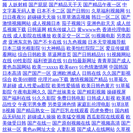
频
人妖射精
国产屁屁
国产精品天干天
国产精品午夜一区
中
妖 国产群P视频 欧美一级A片久久 日本五月花影院入口 天天干天天sge 亚
文字幕无码人妻
日本不卡二区
国产日韩91
久草福利视频网
91
日日夜夜91
超碰碰天天操
91草草酒店视频
韩日一区二区
国产
洲AZ网 91国产小视频 91免费超碰 91制片厂探花在线 www青青草AV线 导
激情视频网站
成人视频日本
茄子视频污
亚洲色欲天天
成人丝
瓜视频下载
日韩逼网
精东传媒入口
黄wwww色
香港伦理电影
航福利日韩欧美 国产黄在线 久草福利资源网 久久亚洲精品91 女人一级S
在线
成人影院在线播放
欧美足交一区二区
91视频电影
另类四
虎
亚洲东京热
国产不卡在线
91九色视频
日本天堂视频导航
日本三级光棍影院
91大神精品
欧美怡红院院二区
爱豆传媒观
片 人人操人人舔国产 日韩欧美有码在线 午夜福中 亚洲无码不卡 91大神片
看网站
综合日韩欧美
草逼网首页
国产日韩精品91
91视频网站
在线
69性影院
福利资源在线
91自拍最新网址
青青草国产成人
子 91基地伊人婷婷 91熟女高潮大叫 99福利姬 超碰人人性爱 福利导航老司
黄色岛国网站
欧美一xxxxx
欧美gayv
91色情激情网
中国韩国
日本高清
国产国产一区
亚洲欧洲成人
日韩在线
久久国产影视
综合
欧美69潮喷
伦理片app下载
激情视频国产精品
91草莓久
机 国产美女在线福利 久久精久久 欧美久久伊人 日韩另类九区 熟女一区二
草超碰
成人性爱aa影院
欧美性爱插插
欧美日韩色黄片
91草莓
影院
午夜电影网久久
国产丝袜美女
国产精彩视频
操碰视屏
区三区四区 一区二区成人精品 91nav电影 91海外视频免费观看 91看视频
国产福利在线
91久久影院
免费日韩电影
日韩成人影视
欧美精
品性交
午夜宅男免费
另类亚洲色情
家庭乱伦理电影
91草B草
91影院色色 wwwAv黑丝 大香蕉av网 国产韩国欧美 激情婷婷网 男女草逼
B视频
国产精品熟女一
国产巨乳在线观看
四虎免费91
国内精
品无码短片
超碰成人操操
欧美猛交视频
西瓜影院在线观看
欧
美做受日韩
国产在线一
国产原创视频在线
国产视频高清
国产
视频91 日本啊v免费高清网站 一级片人妖 宅福利精品区 91猫先生在线观
丝袜一区
黄色av网址大全
人妻乱视
国产成人在线网站
久草视