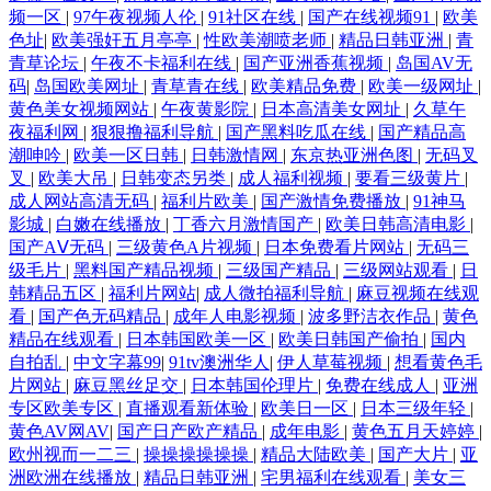
频一区
|
97午夜视频人伦
|
91社区在线
|
国产在线视频91
|
欧美
色址
|
欧美强奸五月亭亭
|
性欧美潮喷老师
|
精品日韩亚洲
|
青
青草论坛
|
午夜不卡福利在线
|
国产亚洲香蕉视频
|
岛国AV无
码
|
岛国欧美网址
|
青草青在线
|
欧美精品免费
|
欧美一级网址
|
黄色美女视频网站
|
午夜黄影院
|
日本高清美女网址
|
久草午
夜福利网
|
狠狠撸福利导航
|
国产黑料吃瓜在线
|
国产精品高
潮呻吟
|
欧美一区日韩
|
日韩激情网
|
东京热亚洲色图
|
无码叉
叉
|
欧美大吊
|
日韩变态另类
|
成人福利视频
|
要看三级黄片
|
成人网站高清无码
|
福利片欧美
|
国产激情免费播放
|
91神马
影城
|
白嫩在线播放
|
丁香六月激情国产
|
欧美日韩高清电影
|
国产AⅤ无码
|
三级黄色A片视频
|
日本免费看片网站
|
无码三
级毛片
|
黑料国产精品视频
|
三级国产精品
|
三级网站观看
|
日
韩精品五区
|
福利片网站
|
成人微拍福利导航
|
麻豆视频在线观
看
|
国产色无码精品
|
成年人电影视频
|
波多野洁衣作品
|
黄色
精品在线观看
|
日本韩国欧美一区
|
欧美日韩国产偷拍
|
国内
自拍乱
|
中文字幕99
|
91tv澳洲华人
|
伊人草莓视频
|
想看黄色毛
片网站
|
麻豆黑丝足交
|
日本韩国伦理片
|
免费在线成人
|
亚洲
专区欧美专区
|
直播观看新体验
|
欧美日一区
|
日本三级年轻
|
黄色AV网AV
|
国产日产欧产精品
|
成年电影
|
黄色五月天婷婷
|
欧州视而一二三
|
操操操操操操
|
精品大陆欧美
|
国产大片
|
亚
洲欧洲在线播放
|
精品日韩亚洲
|
宅男福利在线观看
|
美女三