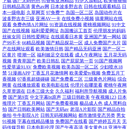
下载
国产无码色色
91香蕉亚洲精品
91伊人加勒比
欧美狠狠插
日韩精品高清
黄色av网
日本波多野吉衣
日韩在线观看精品
日
天堂狠狠干 中文精品久久人妻 大香蕉导航 男女91视频 先锋av网址 91人妻
本一级电影
久草网页
97免费艹
岛国一区二区
岛国动作片在
波多野吉衣三级
亚洲AV一卡
在线免费小视频
搞黄网站在线
国产 AV资源网站色先锋 韩国色片妈妈8 人人情趣超碰91人人 伊人伊蕉 91
观看
免费色情A片网扯
91资源在线视频
蜜桃视频网站
91中文
国产在线视频
福利爱爱网址
岛国搬运工首页
伦理朋友的妈妈
丝袜女同
日韩性爱网址
在线观看日本黄
亚洲国产第一网站
国
资源在线视频 久久视频老司机 色偷偷丁香五月天 91豆花在线啪啪视频
产99不卡
66精品视频
国产精品探花一区
成人免费国产大片
国
产在线网址观看
欧美激情日韩
国产精品无码亚洲
国产一区二
avtt偷情 国产性福利 欧美日韩另类亚洲色网 51视频在线观看 91直播啪啪
区黄片
喷潮一区
福利姬足交在线看
成人午夜网址
五月花无码
视频
青青草国产
欧美日韩乱
国产屁屁第一页
91国产视频网
狠狠操最新地址 少妇啪一区 91传媒在线观看视频 97性在线 老湿影院激情
性爱草逼91AV
免费欧美视频
欧美岛国一区二区
少妇喷水18
禁
51漫画APP
丁香五月花激情网
欧美爱爱tv视频
免费五月丁
香视频
97香蕉超级碰碰
国产免费看二区
三级黄色片网站
综合
影院 91超碰地址 91资源
网黄
在线播放观看
欧美电影在线
伦理片在哪里看
蜜桃午夜网
久草资源在
日本三级大全
久久福利
福利所导航视频
成人片免
费
国产第9页
中文字幕bt原声
三级日韩欧美
午夜视频123
日本
推理片
丁香五月网站
国产免费看视频
极品成人色
成人黑料自
拍
国产日韩欧美网站
国产无码av
老湿A片影院
国产精品自拍
偷拍
牛牛影院A片
日韩无码视频网站
都市激情变态另类
男女
91视频
字幕在线精品播放
免费国产在线看
国产婷婷五月天
无
码传媒导航
日本电影伦理
国产午夜高清
美女黄色18
亚洲午夜