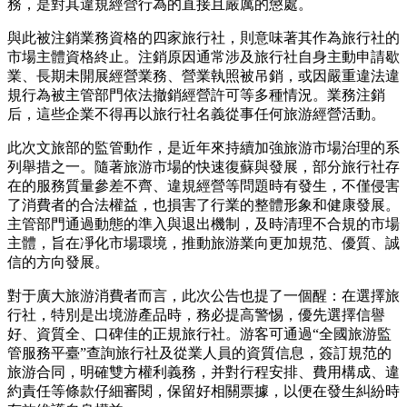
務，是對其違規經營行為的直接且嚴厲的懲處。
與此被注銷業務資格的四家旅行社，則意味著其作為旅行社的
市場主體資格終止。注銷原因通常涉及旅行社自身主動申請歇
業、長期未開展經營業務、營業執照被吊銷，或因嚴重違法違
規行為被主管部門依法撤銷經營許可等多種情況。業務注銷
后，這些企業不得再以旅行社名義從事任何旅游經營活動。
此次文旅部的監管動作，是近年來持續加強旅游市場治理的系
列舉措之一。隨著旅游市場的快速復蘇與發展，部分旅行社存
在的服務質量參差不齊、違規經營等問題時有發生，不僅侵害
了消費者的合法權益，也損害了行業的整體形象和健康發展。
主管部門通過動態的準入與退出機制，及時清理不合規的市場
主體，旨在凈化市場環境，推動旅游業向更加規范、優質、誠
信的方向發展。
對于廣大旅游消費者而言，此次公告也提了一個醒：在選擇旅
行社，特別是出境游產品時，務必提高警惕，優先選擇信譽
好、資質全、口碑佳的正規旅行社。游客可通過“全國旅游監
管服務平臺”查詢旅行社及從業人員的資質信息，簽訂規范的
旅游合同，明確雙方權利義務，并對行程安排、費用構成、違
約責任等條款仔細審閱，保留好相關票據，以便在發生糾紛時