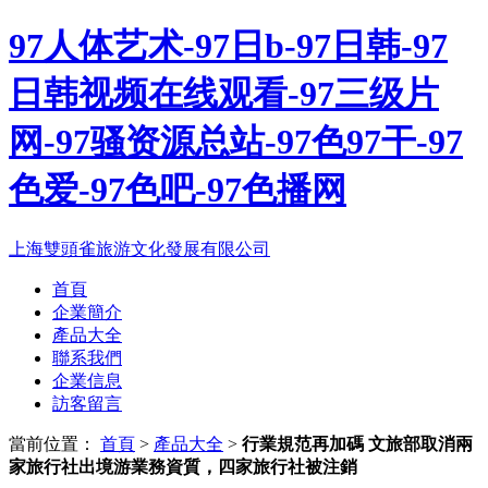
97人体艺术-97日b-97日韩-97
日韩视频在线观看-97三级片
网-97骚资源总站-97色97干-97
色爱-97色吧-97色播网
上海雙頭雀旅游文化發展有限公司
首頁
企業簡介
產品大全
聯系我們
企業信息
訪客留言
當前位置：
首頁
>
產品大全
>
行業規范再加碼 文旅部取消兩
家旅行社出境游業務資質，四家旅行社被注銷