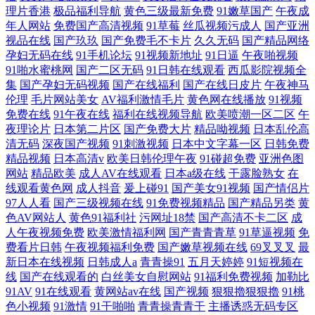
理片香港
极品福利导航
黄色三级最新免费
91嫩草国产
午夜成
年人网站
免费国产高清视频
91草莓
丝瓜视频污成人
国产亚洲
视品在线
国产玖玖
国产免费毛不卡片
久久无码
国产精品网络
孕妇无码在线
91手机论坛
91视频新地址
91日逼
午夜啪视频
91啪水蜜桃网
国产二区无码
91日韩在线观看
西瓜影院视频全
集
国产孕妇无码视频
国产在线福利
国产在线日皮片
午夜神马
伦理
毛片网站美女
AV福利激情毛片
黄色网在线播放
91视频
免费在线
91午夜在线
福利在线视频导航
欧美喷潮一区二区
午
夜理论片
日本第二片区
国产免费大片
精品呦视频
日本乱伦高
清无码
深夜国产视频
91刺激视频
日本中文字幕一区
日韩免费
精品视频
日本高清v
欧美日韩伦理午夜
91碰超免费
亚洲色图
网站
精品欧美
成人AV在线观看
日本a级在线
干露脸熟女
在
线观看黄色网
成人抖音
爰上碰91
国产美女91视频
国产情侣片
97人人看
国产三级视频在线
91免费视频精品
国产精品另类
黄
色AV网站人
黄色91福利社
污网址18禁
国产高清不卡二区
成
人午夜视频免费
欧美激情福利网
国产青青青草
91草逼视频
免
费看片日韩
午夜视频福利免费
国产嫩草视频在线
69叉叉叉
最
新日本在线视频
日韩成人a
青青操91
五月天婷婷
91短视频在
线
国产在线观看的
白丝美女自慰网站
91福利免费视频
加勒比
91AV
91在线观看
黄网站av在线
国产视频
狠狠擼狠狠擼
91桃
色小视频
91激情
91干啪啪
青青操青青干
主播诱惑无码专区