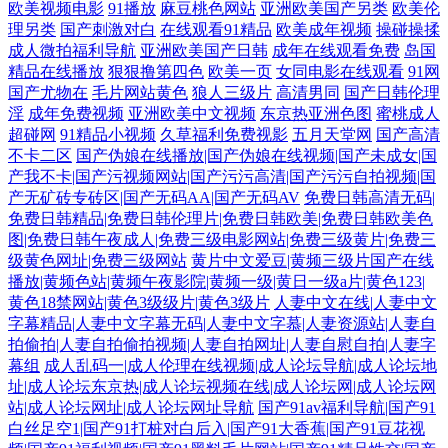
欧美视频电影
91播放
麻豆桃色网站
亚洲欧美国产另类
欧美伦
理另类
国产刺激对白
在线观看91精品
欧美成年视频
操碰操揉
成人微拍福利导航
亚洲欧美国产日韩
成年在线观看免费
岛国
精品在线播放
狠狠撸第四色
欧美一页
女同电影在线观看
91网
国产尤物在
毛片网站黄色
狼人三级片
高清男同
国产日韩伦理
淫
成年免费视频
亚洲欧美中文视频
东京热亚洲色图
蜜桃成人
超碰网
91精品小视频
久草福利免费视影
五月天堂网
国产高清
不卡二区
国产伪娘在线播放|国产伪娘在线视频|国产未成女|国
产我不卡|国产污视频网站|国产污污高清|国产污污自拍视频|国
产无矿砖专砖区|国产无码AA|国产无码AV
免费日韩高清无码|
免费日韩精品|免费日韩伦理片|免费日韩欧美|免费日韩欧美色
图|免费日韩午夜成人|免费三级电影网站|免费三级黄片|免费三
级黄色网址|免费三级网站
黄片中文爱豆|黄频三级片国产在线
播放|黄频色站|黄频午夜影院|黄频一级|黄日一级a片|黄色123|
黄色18禁网站|黄色3级级片|黄色3级片
人妻中文在线|人妻中文
字幕精品|人妻中文字幕无码|人妻中文字慕|人妻资源站|人妻自
拍偷拍|人妻自拍偷拍视频|人妻自拍网址|人妻自慰自拍|人妻字
幕组
成人乱码一|成人伦理在线视频|成人论坛导航|成人论坛地
址|成人论坛东京热|成人论坛视频在线|成人论坛网|成人论坛网
站|成人论坛网址|成人论坛网址导航
国产91av福利导航|国产91
白丝足空1|国产91打桩对白后入|国产91大香蕉|国产91豆花视